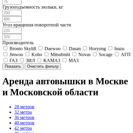
Грузоподъемность люльки, кг
Угол вращения поворотной части
Производитель
Bronto Skylift
Daewoo
Dasan
Horyong
Isuzu
Jinwoo
Koho
Mitsubishi
Novas
Socage
АГП
ГАЗ
ЗИЛ
КАМАЗ
МАЗ
Аренда автовышки в Москве
и Московской области
28 метров
32 метра
36 метров
40 метров
42 метра