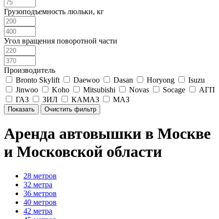
Грузоподъемность люльки, кг
Угол вращения поворотной части
Производитель
Bronto Skylift
Daewoo
Dasan
Horyong
Isuzu
Jinwoo
Koho
Mitsubishi
Novas
Socage
АГП
ГАЗ
ЗИЛ
КАМАЗ
МАЗ
Аренда автовышки в Москве
и Московской области
28 метров
32 метра
36 метров
40 метров
42 метра