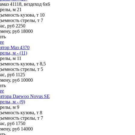
амаз 41118, вездеход 6х6
трелы, м
21
ъемность кузова, т
10
ъемность стрелы, т
7
ас, руб
2250
смену, руб
18000
ать
ее
ятор Маз 4370
релы, м - (11)
трелы, м
11
ъемность кузова, т
8,5
ъемность стрелы, т
5
ас, руб
1125
смену, руб
10000
ать
ее
ятора Daewoo Novus SE
релы, м - (9)
трелы, м
9
ъемность кузова, т
8
ъемность стрелы, т
7
ас, руб
1750
смену, руб
14000
ать