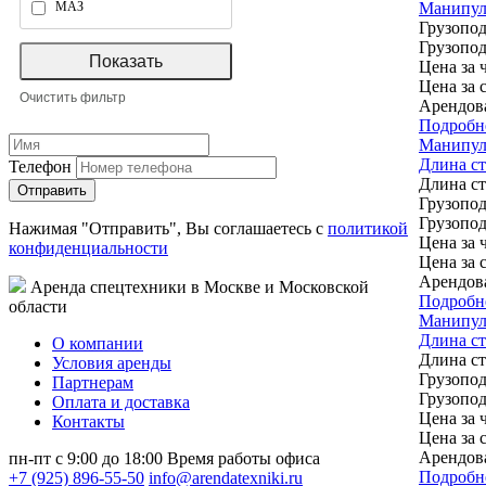
Манипуля
МАЗ
Грузопод
Грузопод
Цена за ч
Цена за 
Арендов
Подробн
Манипул
Длина ст
Телефон
Длина с
Грузопод
Грузопод
Нажимая "Отправить", Вы соглашаетесь с
политикой
Цена за ч
конфиденциальности
Цена за 
Арендов
Аренда спецтехники в Москве и Московской
Подробн
области
Манипуля
Длина стр
О компании
Длина с
Условия аренды
Грузопод
Партнерам
Грузопод
Оплата и доставка
Цена за ч
Контакты
Цена за 
Арендов
пн-пт с 9:00 до 18:00
Время работы офиса
Подробн
+7 (925) 896-55-50
info@arendatexniki.ru