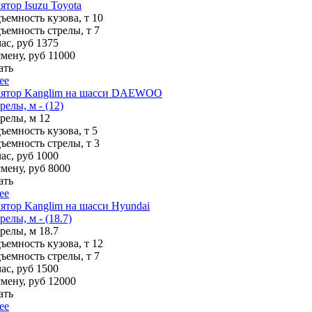
тор Isuzu Toyota
ъемность кузова, т
10
ъемность стрелы, т
7
ас, руб
1375
смену, руб
11000
ать
ее
ятор Kanglim на шасси DAEWOO
релы, м - (12)
трелы, м
12
ъемность кузова, т
5
ъемность стрелы, т
3
ас, руб
1000
смену, руб
8000
ать
ее
тор Kanglim на шасси Hyundai
елы, м - (18.7)
трелы, м
18.7
ъемность кузова, т
12
ъемность стрелы, т
7
ас, руб
1500
смену, руб
12000
ать
ее