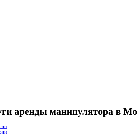
уги аренды манипулятора в Мо
тонн
тонн