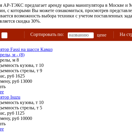
 АР-ТЭКС предлагает аренду крана манипулятора в Москве и М
н, с которыми Вы можете ознакомиться, просмотрев представл
вается возможность выбора техники с учетом поставленных зада
вляется скидка 30%.
Сортировать по:
На ст
названию
цене
тор Fassi на шасси Камаз
релы, м - (8)
трелы, м
8
ъемность кузова, т
10
ъемность стрелы, т
9
ас, руб
1625
смену, руб
13000
ать
ее
тор Isuzu
ъемность кузова, т
10
ъемность стрелы, т
5
ас, руб
1125
смену, руб
10000
ать
ее