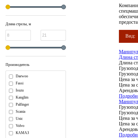
Компания
спецмаши
обеспечи
предоста
Длина стрелы, м
Вид:
Манипуля
Длина ст
Длина с
Производитель
Грузопод
Грузопод
Daewoo
Цена за ч
Fassi
Цена за 
Арендов
Isuzu
Подробн
Kanglim
Манипуля
Palfinger
Грузопод
Scania
Грузопод
Цена за ч
Unic
Цена за 
Volvo
Арендов
КАМАЗ
Подробн