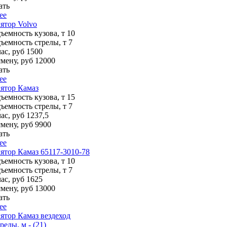
ать
ее
ятор Volvo
ъемность кузова, т
10
ъемность стрелы, т
7
ас, руб
1500
смену, руб
12000
ать
ее
ятор Камаз
ъемность кузова, т
15
ъемность стрелы, т
7
ас, руб
1237,5
смену, руб
9900
ать
ее
тор Камаз 65117-3010-78
ъемность кузова, т
10
ъемность стрелы, т
7
ас, руб
1625
смену, руб
13000
ать
ее
тор Камаз вездеход
релы, м - (21)