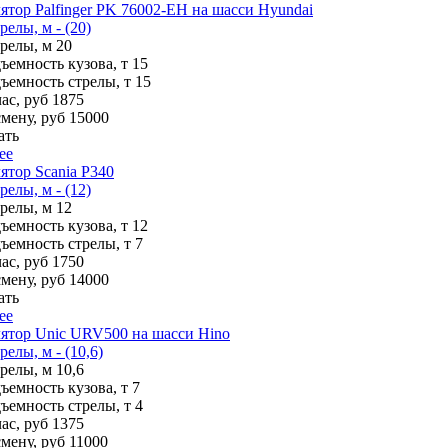
тор Palfinger PK 76002-EH на шасси Hyundai
релы, м - (20)
трелы, м
20
ъемность кузова, т
15
ъемность стрелы, т
15
ас, руб
1875
смену, руб
15000
ать
ее
тор Scania P340
релы, м - (12)
трелы, м
12
ъемность кузова, т
12
ъемность стрелы, т
7
ас, руб
1750
смену, руб
14000
ать
ее
ятор Unic URV500 на шасси Hino
елы, м - (10,6)
трелы, м
10,6
ъемность кузова, т
7
ъемность стрелы, т
4
ас, руб
1375
смену, руб
11000