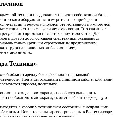
ственной
дъемной техники предполагает наличия собственной базы –
стического оборудования, измерительных приборов и
эксплуатации и ремонту сложной отечественной и импортной
ые специалисты по сварке и дефектоскопии. Это связано с
и регулярного прохождения автокраном техосмотра. Для
анов и другой дорогостоящей спецтехники оказывается
рибыль только крупным строительным предприятиям,
а загружена полностью, либо компаниям,
льных механизмов.
нда Техники»
кой области аренду более 50 видов специальной
подъемности. При этом основным принципом работы компании
пользуются спросом, поскольку:
кономичная модель автокрана, способного выполнить
тики необходимого автокрана, сможет выбрать подходящую
, находятся в хорошем техническом состоянии, с исправными
блениями. Все автокраны зарегистрированы в Ростехнадзоре,
 и имеют соответствующие удостоверения;