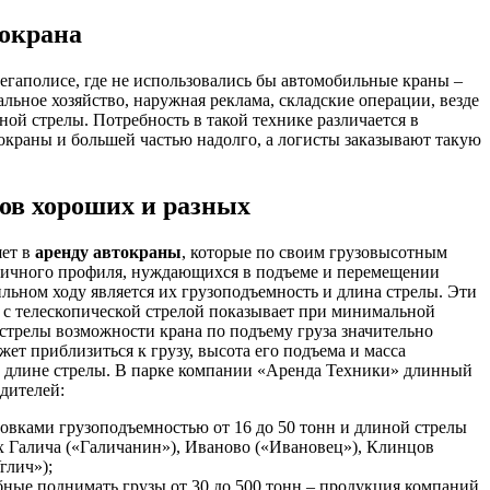
токрана
гаполисе, где не использовались бы автомобильные краны –
ьное хозяйство, наружная реклама, складские операции, везде
ой стрелы. Потребность в такой технике различается в
токраны и большей частью надолго, а логисты заказывают такую
ов хороших и разных
яет в
аренду автокраны
, которые по своим грузовысотным
зличного профиля, нуждающихся в подъеме и перемещении
ьном ходу является их грузоподъемность и длина стрелы. Эти
 с телескопической стрелой показывает при минимальной
стрелы возможности крана по подъему груза значительно
ет приблизиться к грузу, высота его подъема и масса
и длине стрелы. В парке компании «Аренда Техники» длинный
дителей:
овками грузоподъемностью от 16 до 50 тонн и длиной стрелы
х Галича («Галичанин»), Иваново («Ивановец»), Клинцов
глич»);
бные поднимать грузы от 30 до 500 тонн – продукция компаний