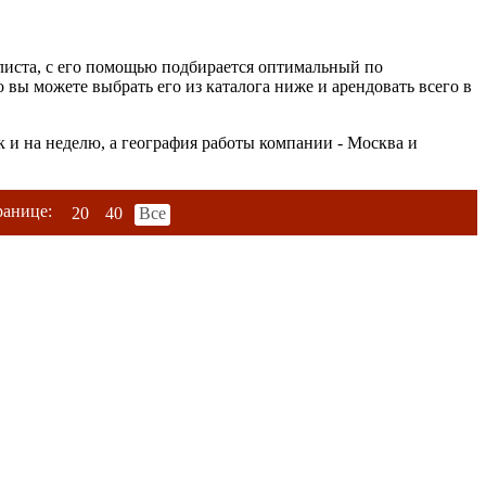
листа, с его помощью подбирается оптимальный по
 вы можете выбрать его из каталога ниже и арендовать всего в
к и на неделю, а география работы компании - Москва и
ранице:
20
40
Все