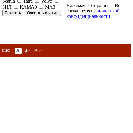
Scania
Tatra
Volvo
Нажимая "Отправить", Вы
ЗИЛ
КАМАЗ
МАЗ
соглашаетесь с
политикой
конфиденциальности
нице:
20
40
Все