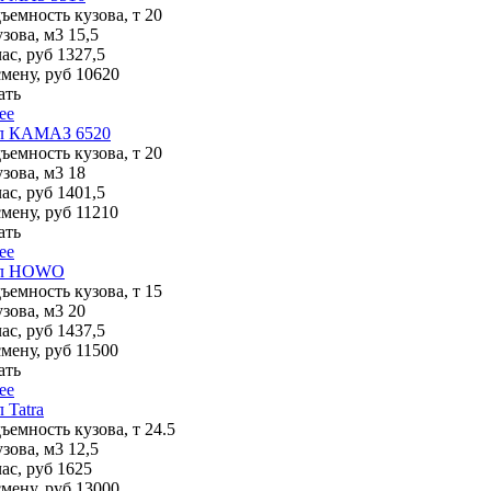
ъемность кузова, т
20
зова, м3
15,5
ас, руб
1327,5
смену, руб
10620
ать
ее
л КАМАЗ 6520
ъемность кузова, т
20
зова, м3
18
ас, руб
1401,5
смену, руб
11210
ать
ее
ал HOWO
ъемность кузова, т
15
зова, м3
20
ас, руб
1437,5
смену, руб
11500
ать
ее
 Tatra
ъемность кузова, т
24.5
зова, м3
12,5
ас, руб
1625
смену, руб
13000