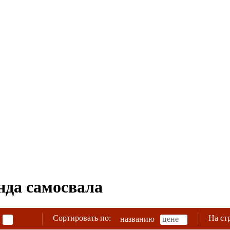
нда самосвала
Сортировать по:
На ст
названию
цене