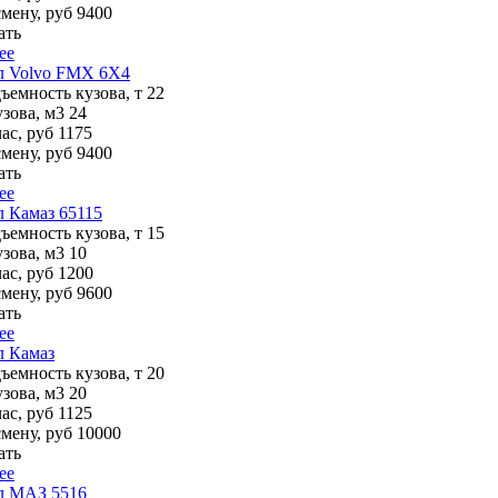
смену, руб
9400
ать
ее
л Volvo FMX 6X4
ъемность кузова, т
22
зова, м3
24
ас, руб
1175
смену, руб
9400
ать
ее
 Камаз 65115
ъемность кузова, т
15
зова, м3
10
ас, руб
1200
смену, руб
9600
ать
ее
л Камаз
ъемность кузова, т
20
зова, м3
20
ас, руб
1125
смену, руб
10000
ать
ее
л МАЗ 5516