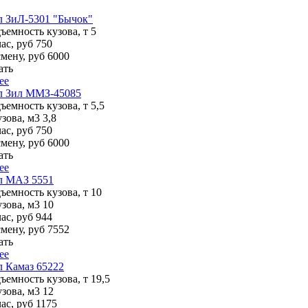
л ЗиЛ-5301 "Бычок"
ъемность кузова, т
5
ас, руб
750
смену, руб
6000
ать
ее
л Зил ММЗ-45085
ъемность кузова, т
5,5
зова, м3
3,8
ас, руб
750
смену, руб
6000
ать
ее
л МАЗ 5551
ъемность кузова, т
10
зова, м3
10
ас, руб
944
смену, руб
7552
ать
ее
 Камаз 65222
ъемность кузова, т
19,5
зова, м3
12
ас, руб
1175