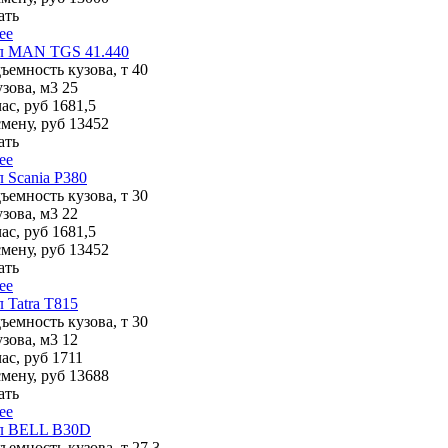
ать
ее
л MAN TGS 41.440
ъемность кузова, т
40
зова, м3
25
ас, руб
1681,5
смену, руб
13452
ать
ее
 Scania P380
ъемность кузова, т
30
зова, м3
22
ас, руб
1681,5
смену, руб
13452
ать
ее
 Tatra T815
ъемность кузова, т
30
зова, м3
12
ас, руб
1711
смену, руб
13688
ать
ее
л BELL B30D
ъемность кузова, т
27.3