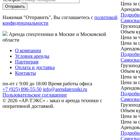
Цена за 
Арендов
Подробн
Нажимая "Отправить", Вы соглашаетесь с
политикой
Самосва
конфиденциальности
Грузопод
Объем ку
Аренда спецтехники в Москве и Московской
Цена за ч
области
Цена за 
Арендов
О компании
Подробн
Условия аренды
Самосвал
Партнерам
Грузопод
Оплата и доставка
Объем ку
Контакты
Цена за ч
Цена за 
пн-пт с 9:00 до 18:00
Время работы офиса
Арендов
+7 (925) 896-55-50
info@arendatexniki.ru
Подробн
Пользовательское соглашение
Самосва
© 2026 «АР-ТЭКС» - заказ и аренда техники с
Грузопод
оперативной доставкой.
Объем ку
Цена за ч
Цена за 
Арендов
Подробн
Самосва