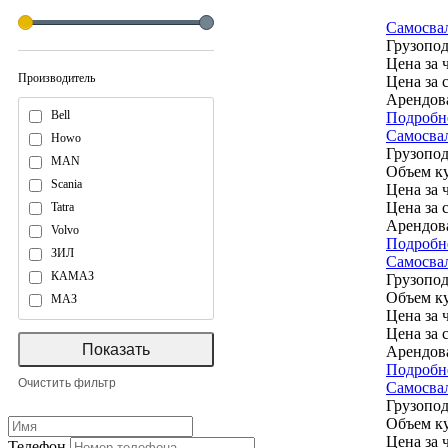
Самосва
Грузопод
Цена за ч
Производитель
Цена за 
Арендов
Bell
Подробн
Самосва
Howo
Грузопод
MAN
Объем ку
Scania
Цена за ч
Цена за 
Tatra
Арендов
Volvo
Подробн
ЗИЛ
Самосва
КАМАЗ
Грузопод
Объем ку
МАЗ
Цена за ч
Цена за 
Арендов
Подробн
Самосвал
Грузопод
Объем ку
Цена за ч
Телефон