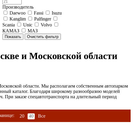
Производитель
Daewoo
Fassi
Isuzu
Kanglim
Palfinger
Scania
Unic
Volvo
КАМАЗ
МАЗ
скве и Московской области
осковской области. Мы располагаем собственным автопарком
енный каталог. Благодаря широкому разнообразию моделей
ч. При заказе спецавтотранспорта на длительный период
ранице:
20
40
Все