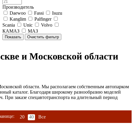
Производитель
Daewoo
Fassi
Isuzu
Kanglim
Palfinger
Scania
Unic
Volvo
КАМАЗ
МАЗ
скве и Московской области
осковской области. Мы располагаем собственным автопарком
енный каталог. Благодаря широкому разнообразию моделей
ч. При заказе спецавтотранспорта на длительный период
ранице:
20
40
Все