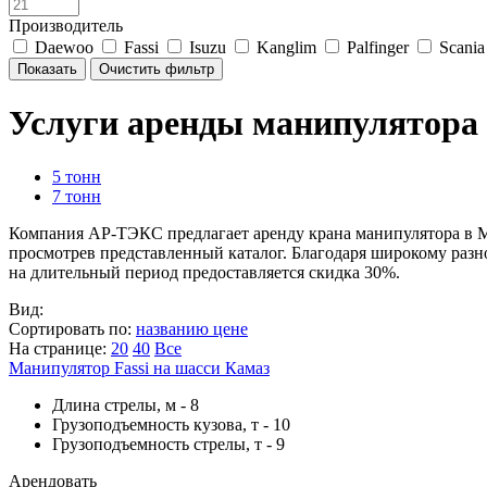
Производитель
Daewoo
Fassi
Isuzu
Kanglim
Palfinger
Scania
Услуги аренды манипулятора 
5 тонн
7 тонн
Компания АР-ТЭКС предлагает аренду крана манипулятора в М
просмотрев представленный каталог. Благодаря широкому разн
на длительный период предоставляется скидка 30%.
Вид:
Сортировать по:
названию
цене
На странице:
20
40
Все
Манипулятор Fassi на шасси Камаз
Длина стрелы, м
-
8
Грузоподъемность кузова, т
-
10
Грузоподъемность стрелы, т
-
9
Арендовать