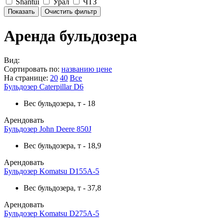
Shantui
Урал
ЧТЗ
Аренда бульдозера
Вид:
Сортировать по:
названию
цене
На странице:
20
40
Все
Бульдозер Caterpillar D6
Вес бульдозера, т
-
18
Арендовать
Бульдозер John Deere 850J
Вес бульдозера, т
-
18,9
Арендовать
Бульдозер Komatsu D155А-5
Вес бульдозера, т
-
37,8
Арендовать
Бульдозер Komatsu D275A-5