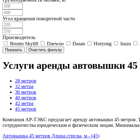
Угол вращения поворотной части
Производитель
Bronto Skylift
Daewoo
Dasan
Horyong
Isuzu
Услуги аренды автовышки 45 
28 метров
32 метра
36 метров
40 метров
42 метра
45 метров
Компания АР-ТЭКС предлагает аренду автовышки 45 метров. 
сотрудничества юридическим и физическим лицам. Минимальный
Автовышка 45 метров Длина стрелы, м - (45)