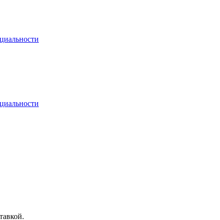
циальности
циальности
тавкой.