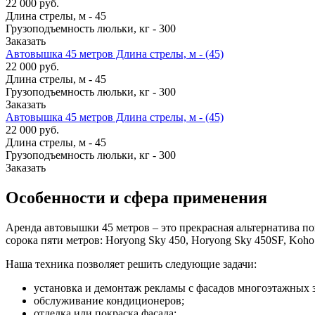
22 000 руб.
Длина стрелы, м
-
45
Грузоподъемность люльки, кг
-
300
Заказать
Автовышка 45 метров Длина стрелы, м - (45)
22 000 руб.
Длина стрелы, м
-
45
Грузоподъемность люльки, кг
-
300
Заказать
Автовышка 45 метров Длина стрелы, м - (45)
22 000 руб.
Длина стрелы, м
-
45
Грузоподъемность люльки, кг
-
300
Заказать
Особенности и сфера применения
Аренда автовышки 45 метров – это прекрасная альтернатива 
сорока пяти метров: Horyong Sky 450, Horyong Sky 450SF, Koho
Наша техника позволяет решить следующие задачи:
установка и демонтаж рекламы с фасадов многоэтажных 
обслуживание кондиционеров;
отделка или покраска фасада;