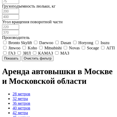
Грузоподъемность люльки, кг
Угол вращения поворотной части
Производитель
Bronto Skylift
Daewoo
Dasan
Horyong
Isuzu
Jinwoo
Koho
Mitsubishi
Novas
Socage
АГП
ГАЗ
ЗИЛ
КАМАЗ
МАЗ
Аренда автовышки в Москве
и Московской области
28 метров
32 метра
36 метров
40 метров
42 метра