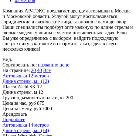
45 метров
Компания АР-ТЭКС предлагает аренду автовышки в Москве
и Московской области. Услугой могут воспользоваться
юридические и физические лица, заключив с нами договор.
Наши специалисты подберут оптимальную по длине стрелы и
люльке модель машины с учетом поставленных задач. Если
Вы уже определились с выбором, найдите подходящую
спецтехнику в каталоге и оформите заказ, сделав всего
несколько кликов!
Вид:
Сортировать по:
названию
цене
На странице:
20
40
Все
Автовышка 12 метров
Длина стрелы, м - (12)
Шасси
Aichi SK 12
Длина стрелы, м
12
Грузоподъемность люльки, кг
200
Цена за час, руб
875
Цена за смену, руб
7000
Арендовать
Подробнее
Автовышка 14 метров
Длина стрелы, м - (14)
Шасси
Mitsubishi Canter