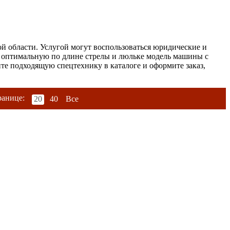
 области. Услугой могут воспользоваться юридические и
т оптимальную по длине стрелы и люльке модель машины с
те подходящую спецтехнику в каталоге и оформите заказ,
ранице:
20
40
Все