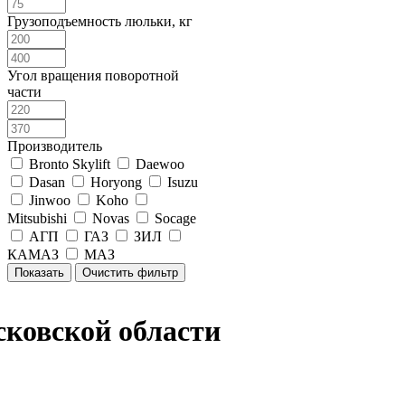
Грузоподъемность люльки, кг
Угол вращения поворотной
части
Производитель
Bronto Skylift
Daewoo
Dasan
Horyong
Isuzu
Jinwoo
Koho
Mitsubishi
Novas
Socage
АГП
ГАЗ
ЗИЛ
КАМАЗ
МАЗ
ковской области