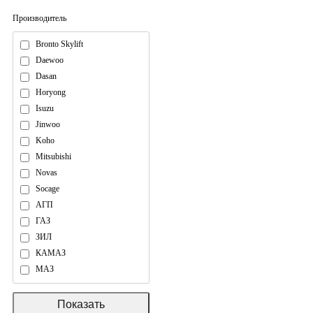
Производитель
Bronto Skylift
Daewoo
Dasan
Horyong
Isuzu
Jinwoo
Koho
Mitsubishi
Novas
Socage
АГП
ГАЗ
ЗИЛ
КАМАЗ
МАЗ