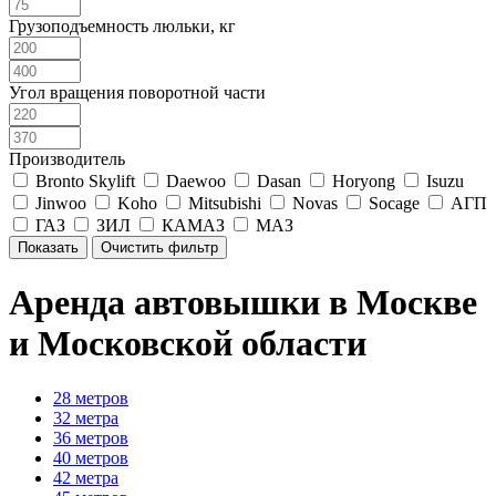
Грузоподъемность люльки, кг
Угол вращения поворотной части
Производитель
Bronto Skylift
Daewoo
Dasan
Horyong
Isuzu
Jinwoo
Koho
Mitsubishi
Novas
Socage
АГП
ГАЗ
ЗИЛ
КАМАЗ
МАЗ
Аренда автовышки в Москве
и Московской области
28 метров
32 метра
36 метров
40 метров
42 метра