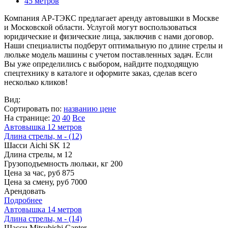
45 метров
Компания АР-ТЭКС предлагает аренду автовышки в Москве
и Московской области. Услугой могут воспользоваться
юридические и физические лица, заключив с нами договор.
Наши специалисты подберут оптимальную по длине стрелы и
люльке модель машины с учетом поставленных задач. Если
Вы уже определились с выбором, найдите подходящую
спецтехнику в каталоге и оформите заказ, сделав всего
несколько кликов!
Вид:
Сортировать по:
названию
цене
На странице:
20
40
Все
Автовышка 12 метров
Длина стрелы, м - (12)
Шасси
Aichi SK 12
Длина стрелы, м
12
Грузоподъемность люльки, кг
200
Цена за час, руб
875
Цена за смену, руб
7000
Арендовать
Подробнее
Автовышка 14 метров
Длина стрелы, м - (14)
Шасси
Mitsubishi Canter