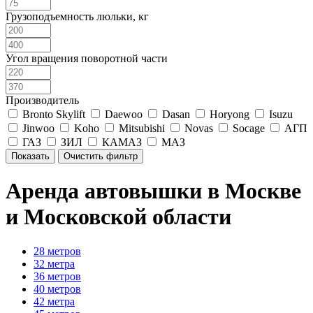
Грузоподъемность люльки, кг
Угол вращения поворотной части
Производитель
Bronto Skylift
Daewoo
Dasan
Horyong
Isuzu
Jinwoo
Koho
Mitsubishi
Novas
Socage
АГП
ГАЗ
ЗИЛ
КАМАЗ
МАЗ
Аренда автовышки в Москве
и Московской области
28 метров
32 метра
36 метров
40 метров
42 метра