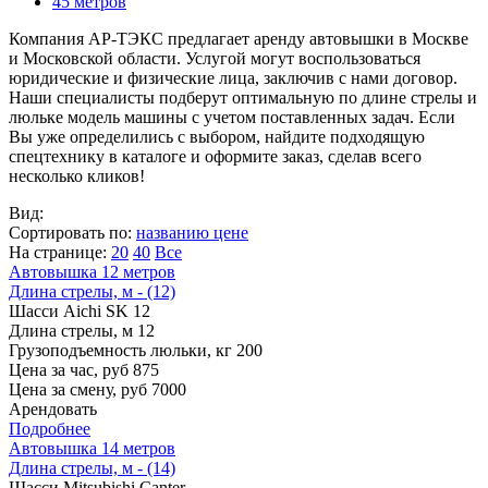
45 метров
Компания АР-ТЭКС предлагает аренду автовышки в Москве
и Московской области. Услугой могут воспользоваться
юридические и физические лица, заключив с нами договор.
Наши специалисты подберут оптимальную по длине стрелы и
люльке модель машины с учетом поставленных задач. Если
Вы уже определились с выбором, найдите подходящую
спецтехнику в каталоге и оформите заказ, сделав всего
несколько кликов!
Вид:
Сортировать по:
названию
цене
На странице:
20
40
Все
Автовышка 12 метров
Длина стрелы, м - (12)
Шасси
Aichi SK 12
Длина стрелы, м
12
Грузоподъемность люльки, кг
200
Цена за час, руб
875
Цена за смену, руб
7000
Арендовать
Подробнее
Автовышка 14 метров
Длина стрелы, м - (14)
Шасси
Mitsubishi Canter