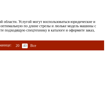
 области. Услугой могут воспользоваться юридические и
т оптимальную по длине стрелы и люльке модель машины с
те подходящую спецтехнику в каталоге и оформите заказ,
ранице:
20
40
Все