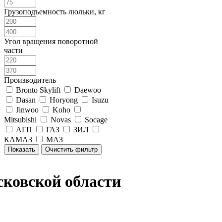
Грузоподъемность люльки, кг
Угол вращения поворотной
части
Производитель
Bronto Skylift
Daewoo
Dasan
Horyong
Isuzu
Jinwoo
Koho
Mitsubishi
Novas
Socage
АГП
ГАЗ
ЗИЛ
КАМАЗ
МАЗ
ковской области