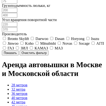
Грузоподъемность люльки, кг
Угол вращения поворотной части
Производитель
Bronto Skylift
Daewoo
Dasan
Horyong
Isuzu
Jinwoo
Koho
Mitsubishi
Novas
Socage
АГП
ГАЗ
ЗИЛ
КАМАЗ
МАЗ
Аренда автовышки в Москве
и Московской области
28 метров
32 метра
36 метров
40 метров
42 метра