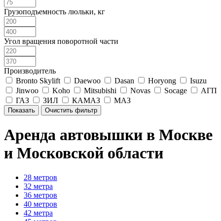
Грузоподъемность люльки, кг
Угол вращения поворотной части
Производитель
Bronto Skylift
Daewoo
Dasan
Horyong
Isuzu
Jinwoo
Koho
Mitsubishi
Novas
Socage
АГП
ГАЗ
ЗИЛ
КАМАЗ
МАЗ
Аренда автовышки в Москве
и Московской области
28 метров
32 метра
36 метров
40 метров
42 метра