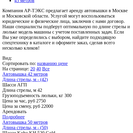
45 метров
Компания АР-ТЭКС предлагает аренду автовышки в Москве
и Московской области. Услугой могут воспользоваться
юридические и физические лица, заключив с нами договор.
Наши специалисты подберут оптимальную по длине стрелы и
люльке модель машины с учетом поставленных задач. Если
Вы уже определились с выбором, найдите подходящую
спецтехнику в каталоге и оформите заказ, сделав всего
несколько кликов!
Вид:
Сортировать по:
названию
цене
На странице:
20
40
Все
Автовышка 42 метров
Длина стрелы, м - (42)
Шасси
АГП
Длина стрелы, м
42
Грузоподъемность люльки, кг
300
Цена за час, руб
2750
Цена за смену, руб
22000
Арендовать
Подробнее
Автовышка 50 метров
Длина стрелы, м - (50)
Шасси
Koho KH 520 Gold