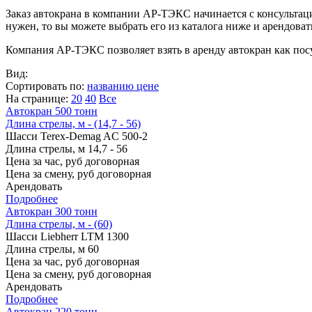
Заказ автокрана в компании АР-ТЭКС начинается с консультац
нужен, то вы можете выбрать его из каталога ниже и арендовать
Компания АР-ТЭКС позволяет взять в аренду автокран как посу
Вид:
Сортировать по:
названию
цене
На странице:
20
40
Все
Автокран 500 тонн
Длина стрелы, м - (14,7 - 56)
Шасси
Terex-Demag AC 500-2
Длина стрелы, м
14,7 - 56
Цена за час, руб
договорная
Цена за смену, руб
договорная
Арендовать
Подробнее
Автокран 300 тонн
Длина стрелы, м - (60)
Шасси
Liebherr LTM 1300
Длина стрелы, м
60
Цена за час, руб
договорная
Цена за смену, руб
договорная
Арендовать
Подробнее
Автокран 220 тонн