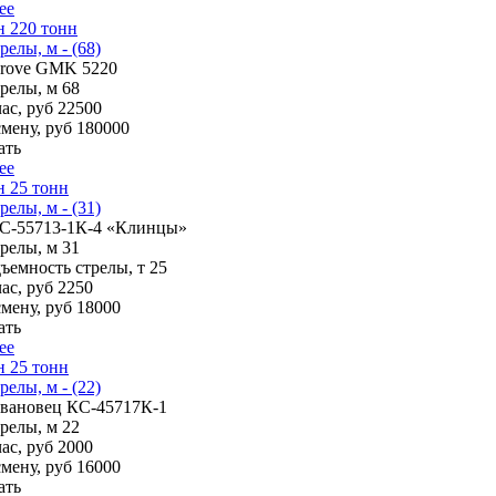
ее
н 220 тонн
релы, м - (68)
rove GMK 5220
трелы, м
68
ас, руб
22500
смену, руб
180000
ать
ее
 25 тонн
релы, м - (31)
С-55713-1К-4 «Клинцы»
трелы, м
31
ъемность стрелы, т
25
ас, руб
2250
смену, руб
18000
ать
ее
 25 тонн
релы, м - (22)
вановец КС-45717К-1
трелы, м
22
ас, руб
2000
смену, руб
16000
ать