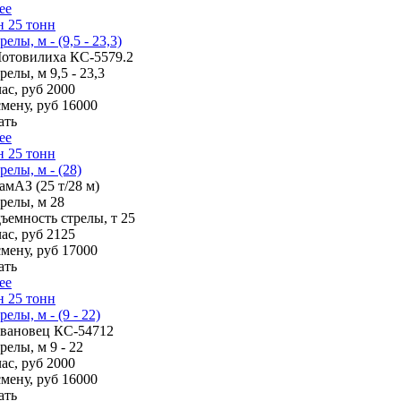
ее
 25 тонн
елы, м - (9,5 - 23,3)
отовилиха КС-5579.2
трелы, м
9,5 - 23,3
ас, руб
2000
смену, руб
16000
ать
ее
 25 тонн
релы, м - (28)
амАЗ (25 т/28 м)
трелы, м
28
ъемность стрелы, т
25
ас, руб
2125
смену, руб
17000
ать
ее
 25 тонн
елы, м - (9 - 22)
вановец КС-54712
трелы, м
9 - 22
ас, руб
2000
смену, руб
16000
ать