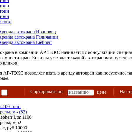
 тонн
 тонн
 тонн
 тонн
0 тонн
токрана в компании АР-ТЭКС начинается с консультации специа
ъемности кран. Если вы уже знаете какой автокран вам нужен, то
о кликов!
 АР-ТЭКС позволяет взять в аренду автокран как посуточно, та
овье.
Сортировать по:
На ст
названию
цене
н 100 тонн
релы, м - (52)
iebherr Ltm 1100
трелы, м
52
ас, руб
10000