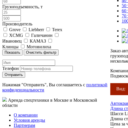
40
50
Грузоподъемность, т
60
70
10
Производитель
Grove
Liebherr
Terex
XCMG
Галичанин
Ивановец
КАМАЗ
Клинцы
Мотовилиха
Заказ ав
грузопод
нескольк
Телефон
Компания
Подмоск
Нажимая "Отправить", Вы соглашаетесь с
политикой
Вид:
конфиденциальности
Аренда спецтехники в Москве и Московской
Автокра
области
Длина ст
Шасси
L
О компании
Длина с
Условия аренды
Цена за ч
Партнерам