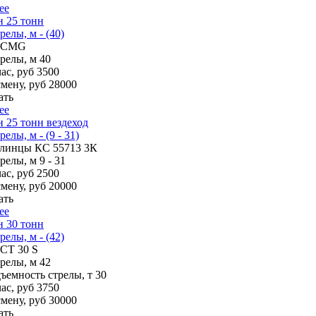
ее
 25 тонн
релы, м - (40)
XCMG
трелы, м
40
ас, руб
3500
смену, руб
28000
ать
ее
 25 тонн вездеход
елы, м - (9 - 31)
линцы КС 55713 3К
трелы, м
9 - 31
ас, руб
2500
смену, руб
20000
ать
ее
 30 тонн
релы, м - (42)
CT 30 S
трелы, м
42
ъемность стрелы, т
30
ас, руб
3750
смену, руб
30000
ать