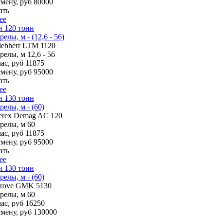
смену, руб
80000
ать
ее
н 120 тонн
елы, м - (12,6 - 56)
iebherr LTM 1120
трелы, м
12,6 - 56
ас, руб
11875
смену, руб
95000
ать
ее
н 130 тонн
релы, м - (60)
erex Demag AC 120
трелы, м
60
ас, руб
11875
смену, руб
95000
ать
ее
н 130 тонн
релы, м - (60)
rove GMK 5130
трелы, м
60
ас, руб
16250
смену, руб
130000