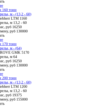
ать
ее
н 160 тонн
елы, м - (13,2 - 60)
iebherr LTM 1160
трелы, м
13,2 - 60
ас, руб
16250
смену, руб
130000
ать
ее
н 170 тонн
релы, м - (64)
ROVE GMK 5170
трелы, м
64
ас, руб
16250
смену, руб
130000
ать
ее
н 200 тонн
елы, м - (13,2 - 60)
iebherr LTM 1200
трелы, м
13,2 - 60
ас, руб
19375
смену, руб
155000
ать